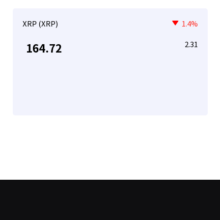
XRP (XRP)
1.4%
2.31
164.72