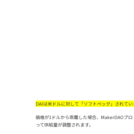
DAIは米ドルに対して「ソフトペッグ」されてい
価格が1ドルから乖離した場合、MakerDAO
って供給量が調整されます。