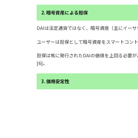
2. 暗号資産による担保
DAIは法定通貨ではなく、暗号資産（主にイー
ユーザーは担保として暗号資産をスマートコント
担保は常に発行されたDAIの価値を上回る必要があ
[6]。
3. 価格安定性