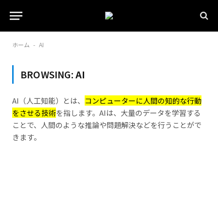
ホーム
AI
-
BROWSING:
AI
AI（人工知能）とは、
コンピューターに人間の知的な行動
をさせる技術
を指します。AIは、大量のデータを学習する
ことで、人間のような推論や問題解決などを行うことがで
きます。