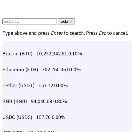
Submit
Type above and press
Enter
to search. Press
Esc
to cancel.
Bitcoin (BTC)
10,252,342.81
0.10%
Ethereum (ETH)
302,760.36
0.00%
Tether (USDT)
157.72
0.00%
BNB (BNB)
94,046.09
0.80%
USDC (USDC)
157.76
0.00%