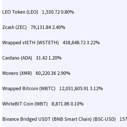
LEO Token (LEO)
1,530.72
0.80%
Zcash (ZEC)
79,131.84
2.40%
Wrapped stETH (WSTETH)
438,648.72
3.22%
Cardano (ADA)
31.42
1.20%
Monero (XMR)
60,220.36
2.90%
Wrapped Bitcoin (WBTC)
12,031,605.91
3.12%
WhiteBIT Coin (WBT)
8,871.86
0.10%
Binance Bridged USDT (BNB Smart Chain) (BSC-USD)
157