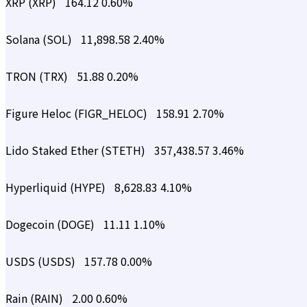
XRP (XRP)
164.12
0.60%
Solana (SOL)
11,898.58
2.40%
TRON (TRX)
51.88
0.20%
Figure Heloc (FIGR_HELOC)
158.91
2.70%
Lido Staked Ether (STETH)
357,438.57
3.46%
Hyperliquid (HYPE)
8,628.83
4.10%
Dogecoin (DOGE)
11.11
1.10%
USDS (USDS)
157.78
0.00%
Rain (RAIN)
2.00
0.60%