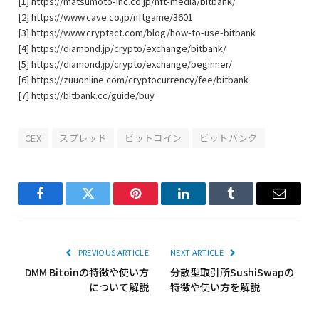
[1] https://matsumoto-inc.co.jp/nft-media/bitbank/
[2] https://www.cave.co.jp/nftgame/3601
[3] https://www.cryptact.com/blog/how-to-use-bitbank
[4] https://diamond.jp/crypto/exchange/bitbank/
[5] https://diamond.jp/crypto/exchange/beginner/
[6] https://zuuonline.com/cryptocurrency/fee/bitbank
[7] https://bitbank.cc/guide/buy
CEX
スプレッド
ビットコイン
ビットバンク
Facebook
Twitter
Pinterest
LinkedIn
Tumblr
Email
PREVIOUS ARTICLE
NEXT ARTICLE
DMM Bitoinの特徴や使い方
分散型取引所SushiSwapの
について解説
特徴や使い方を解説